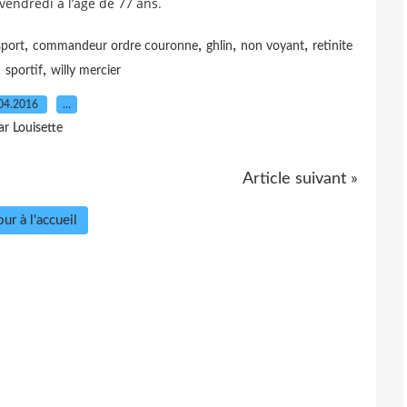
vendredi à l’âge de 77 ans.
,
,
,
,
sport
commandeur ordre couronne
ghlin
non voyant
retinite
,
,
sportif
willy mercier
04.2016
…
ar Louisette
Article suivant »
ur à l'accueil