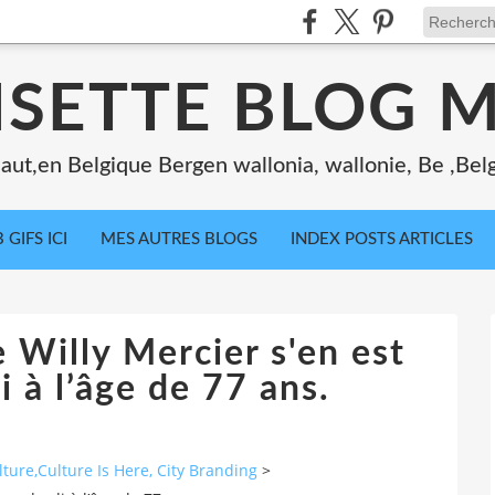
ISETTE BLOG 
ut,en Belgique Bergen wallonia, wallonie, Be ,Bel
 GIFS ICI
MES AUTRES BLOGS
INDEX POSTS ARTICLES
 Willy Mercier s'en est
i à l’âge de 77 ans.
ure,Culture Is Here, City Branding
>