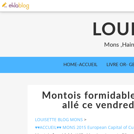
LOU
Mons ,Haina
HOME-ACCUEIL
LIVRE OR- GB
Montois formidable
allé ce vendred
LOUISETTE BLOG MONS
>
♥♥ACCUEIL♥♥ MONS 2015 European Capital of Cult