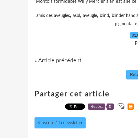
Montois formidable Willy Mercier s'en est allé ce 
,
,
,
,
amis des aveugles
asbl
aveugle
blind
blinder handi
pigmentaire
01.
P
« Article précédent
Reto
Partager cet article
Repost
0
S'inscrire à la newsletter