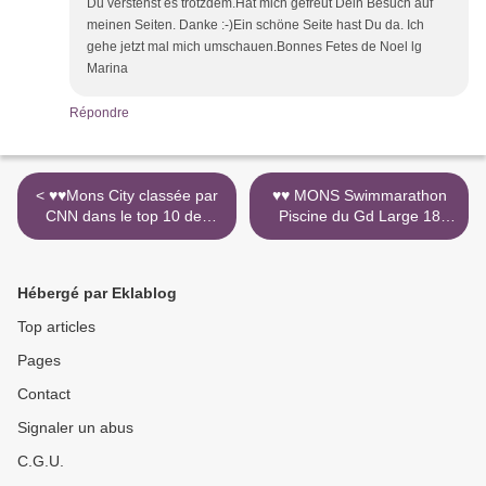
Du verstehst es trotzdem.Hat mich gefreut Dein Besuch auf
meinen Seiten. Danke :-)Ein schöne Seite hast Du da. Ich
gehe jetzt mal mich umschauen.Bonnes Fetes de Noel lg
Marina
Répondre
< ♥♥Mons City classée par
♥♥ MONS Swimmarathon
CNN dans le top 10 des
Piscine du Gd Large 18
destinations à visiter dans
janvier 2015
le Monde en 2015
MOBILISATION POUR
L'ENFANCE et VIVA FOR
Hébergé par Eklablog
LIFE >
Top articles
Pages
Contact
Signaler un abus
C.G.U.