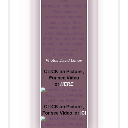
Photos David Lenoir
CLICK on Picture ,
For see Video
or
HERE
CLICK on Picture ,
For see Video or
ICI