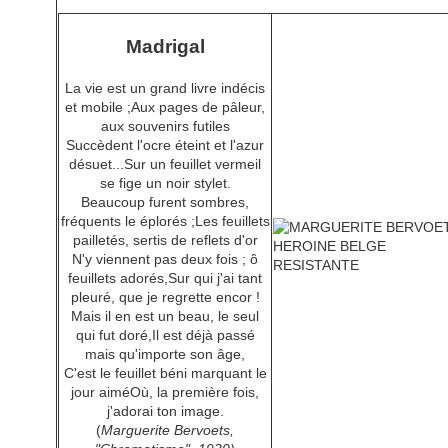
Madrigal
La vie est un grand livre indécis
et mobile ;Aux pages de pâleur,
aux souvenirs futiles
Succèdent l'ocre éteint et l'azur
désuet...Sur un feuillet vermeil
se fige un noir stylet.
Beaucoup furent sombres,
fréquents le éplorés ;Les feuillets
pailletés, sertis de reflets d'or
N'y viennent pas deux fois ; ô
feuillets adorés,Sur qui j'ai tant
pleuré, que je regrette encor !
Mais il en est un beau, le seul
qui fut doré,Il est déjà passé
mais qu'importe son âge,
C'est le feuillet béni marquant le
jour aiméOù, la première fois,
j'adorai ton image.
(
Marguerite Bervoets,