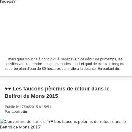
... mais quel mouche à donc piqué l'Adeps? En ce début de printemps, les
activités vont reprendre...les promenades aussi et quoi de mieux le long du
superbe plan d’eau de 80 hectares qui invite à la détente, En partant du
RAVeL d'Havré, Obourg, Nimy ,Mons...
♥♥ Les faucons pèlerins de retour dans le
Beffroi de Mons 2015
Publié le 17/04/2015 à 15:51
Par
Louisette