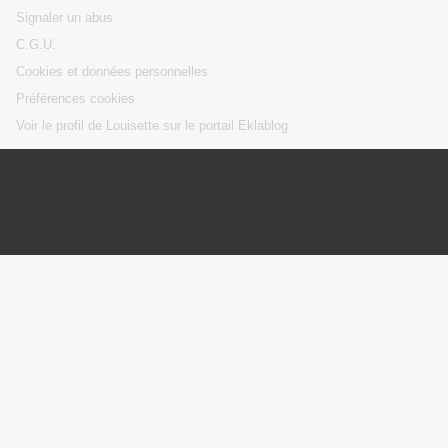
Signaler un abus
C.G.U.
Cookies et données personnelles
Préférences cookies
Voir le profil de Louisette sur le portail Eklablog