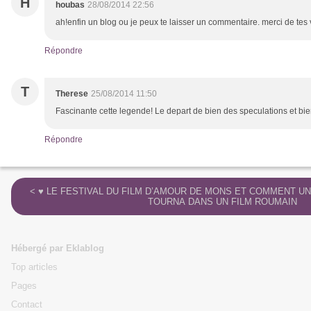
H
houbas
28/08/2014 22:56
ah!enfin un blog ou je peux te laisser un commentaire. merci de tes 
Répondre
T
Therese
25/08/2014 11:50
Fascinante cette legende! Le depart de bien des speculations et bien
Répondre
< ♥ LE FESTIVAL DU FILM D’AMOUR DE MONS ET COMMENT UN FRAMERISOIS BORAIN
TOURNA DANS UN FILM ROUMAIN
Hébergé par Eklablog
Top articles
Pages
Contact