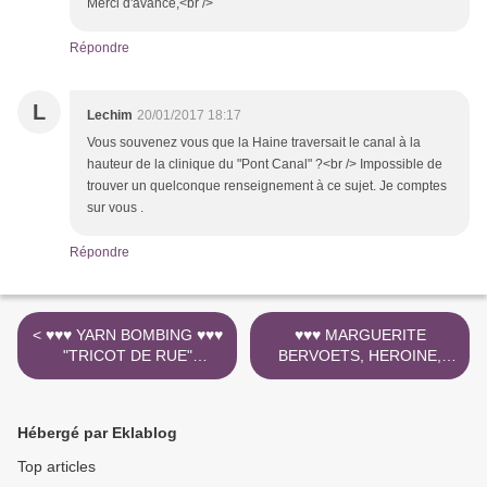
Merci d'avance,<br />
Répondre
L
Lechim
20/01/2017 18:17
Vous souvenez vous que la Haine traversait le canal à la
hauteur de la clinique du "Pont Canal" ?<br /> Impossible de
trouver un quelconque renseignement à ce sujet. Je comptes
sur vous .
Répondre
< ♥♥♥ YARN BOMBING ♥♥♥
♥♥♥ MARGUERITE
"TRICOT DE RUE"
BERVOETS, HEROINE,
DEBARQUE A MONS ♥♥
BELGE RESISTANTE >
Monument ANTOINE
CLESSE
Hébergé par Eklablog
Top articles