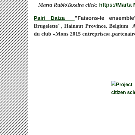
Marta RubioTexeira click:
https://Marta
Pairi Daiza
"Faisons-le ensemb
Brugelette", Hainaut Province, Belgium A
du club «Mons 2015 entreprises».partenai