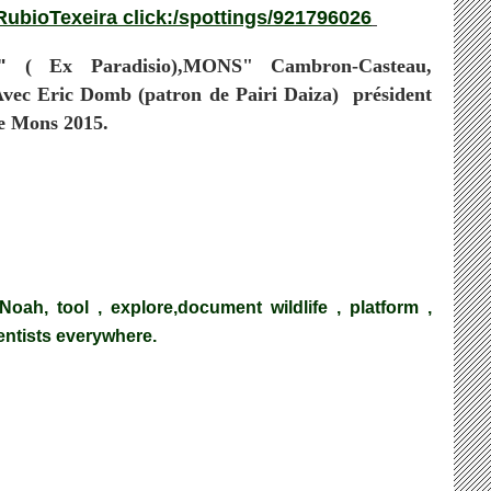
 RubioTexeira click:/spottings/921796026
le"
( Ex Paradisio),MONS" Cambron-Casteau,
vec Eric Domb (patron de Pairi Daiza) président
re Mons 2015.