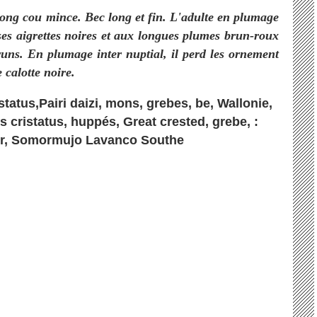
ong cou mince. Bec long et fin. L'adulte en plumage
 ses aigrettes noires et aux longues plumes brun-roux
bruns. En plumage inter nuptial, il perd les ornement
 calotte noire.