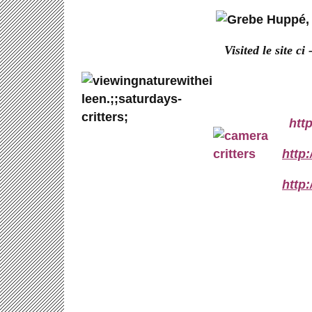
Visited le site ci
htt
http:
http