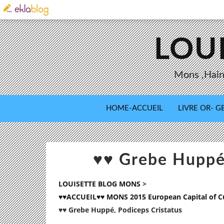
LOU
Mons ,Haina
HOME-ACCUEIL
LIVRE OR- GB
♥♥ Grebe Huppé,
LOUISETTE BLOG MONS
>
♥♥ACCUEIL♥♥ MONS 2015 European Capital of Cul
♥♥ Grebe Huppé, Podiceps Cristatus