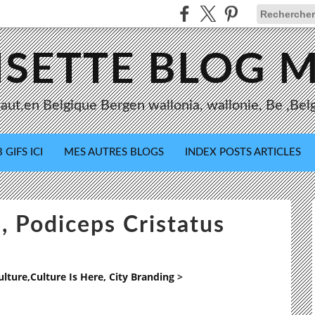
ISETTE BLOG 
ut,en Belgique Bergen wallonia, wallonie, Be ,Bel
 GIFS ICI
MES AUTRES BLOGS
INDEX POSTS ARTICLES
 Podiceps Cristatus
ture,Culture Is Here, City Branding
>