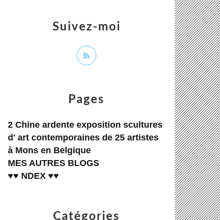
Suivez-moi
Pages
2 Chine ardente exposition scultures
d' art contemporaines de 25 artistes
à Mons en Belgique
MES AUTRES BLOGS
♥♥ NDEX ♥♥
Catégories