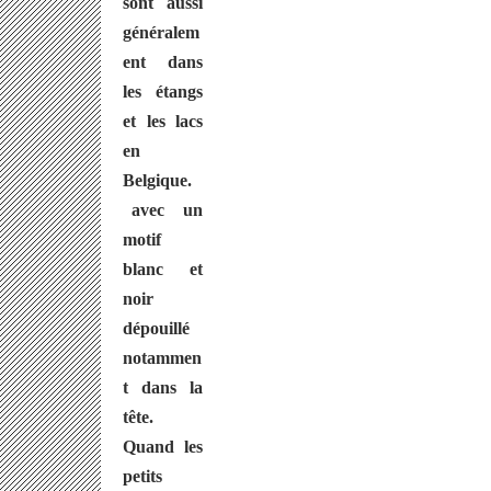
sont aussi
généralem
ent dans
les étangs
et les lacs
en
Belgique.
avec un
motif
blanc et
noir
dépouillé
notammen
t dans la
tête.
Quand les
petits