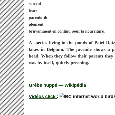
suivent
leurs
parents ils
pleurent
bruyamment en continu pour la nourriture.
A species living in the ponds of Pairi Dai
lakes in Belgium. The juvenile shows a p
head. When they follow their parents they 
was by itself, quitely preening.
Grèbe huppé — Wikipédia
Vidéos click
: