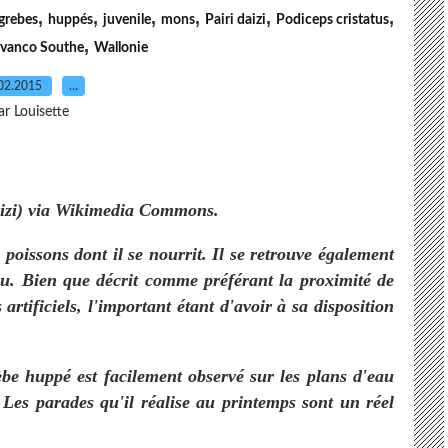
,
,
,
,
,
,
grebes
huppés
juvenile
mons
Pairi daizi
Podiceps cristatus
,
vanco Southe
Wallonie
02.2015
…
ar Louisette
aizi) via Wikimedia Commons.
poissons dont il se nourrit. Il se retrouve également
au. Bien que décrit comme préférant la proximité de
s artificiels, l'important étant d'avoir à sa disposition
be huppé est facilement observé sur les plans d'eau
 Les parades qu'il réalise au printemps sont un réel