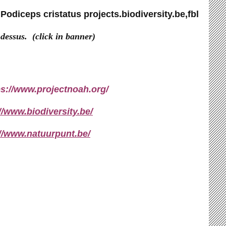
 -dessus. (click in banner)
ps://www.projectnoah.org/
//www.biodiversity.be/
://www.natuurpunt.be/