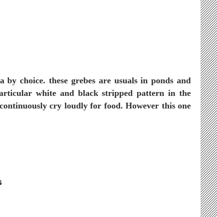
za by choice. these grebes are usuals in ponds and
articular white and black stripped pattern in the
continuously cry loudly for food. However this one