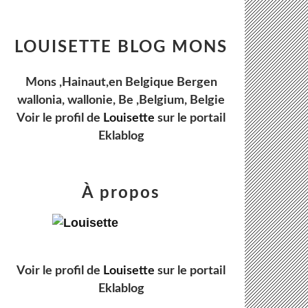
LOUISETTE BLOG MONS
Mons ,Hainaut,en Belgique Bergen
wallonia, wallonie, Be ,Belgium, Belgie
Voir le profil de
Louisette
sur le portail
Eklablog
À propos
Voir le profil de
Louisette
sur le portail
Eklablog