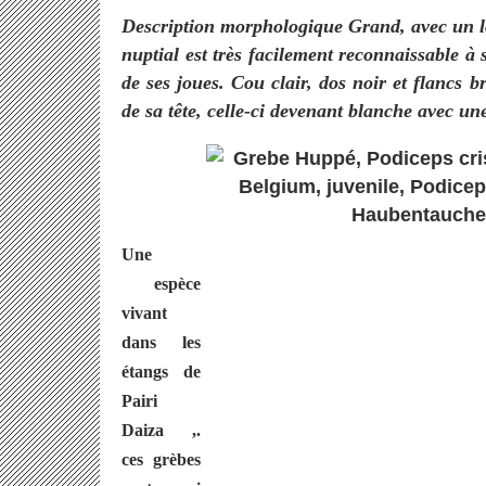
Description morphologique Grand, avec un l
nuptial est très facilement reconnaissable à
de ses joues. Cou clair, dos noir et flancs 
de sa tête, celle-ci devenant blanche avec une
Une
espèce
vivant
dans les
étangs de
Pairi
Daiza ,.
ces grèbes