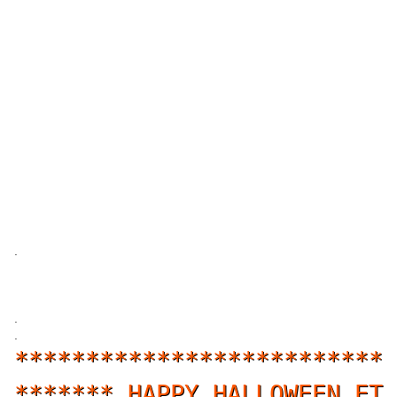
.
.
.
**************************
******* HAPPY HALLOWEEN ET